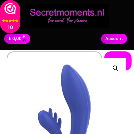
10
0
€
0,00
Account
Zoeken