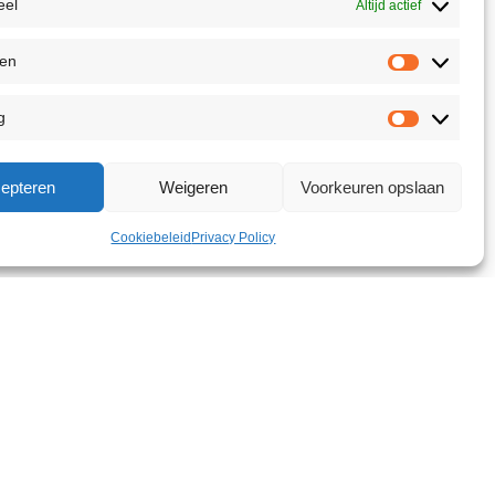
eel
Altijd actief
ken
g
epteren
Weigeren
Voorkeuren opslaan
Cookiebeleid
Privacy Policy