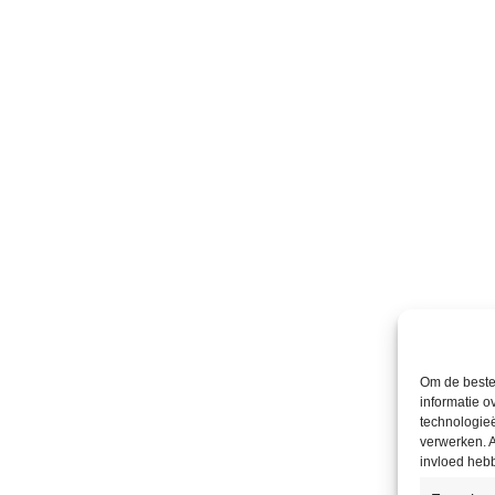
Om de beste 
informatie o
technologieë
verwerken. A
invloed heb