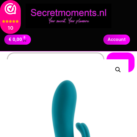
10
0
€
0,00
Account
Zoeken