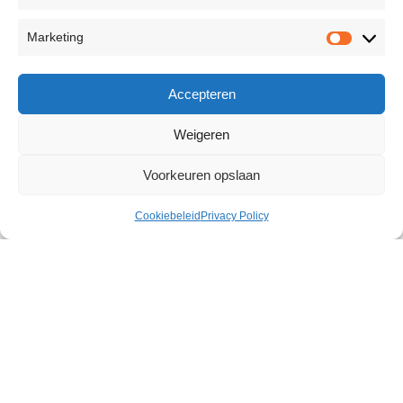
Marketing
Accepteren
Weigeren
Voorkeuren opslaan
Cookiebeleid
Privacy Policy
Obsessions Hera
€
51,23
3 op voorraad