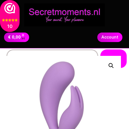
10
0
€
0,00
Account
Zoeken