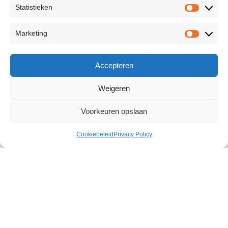
Statistieken
Marketing
Accepteren
Weigeren
Voorkeuren opslaan
Cookiebeleid
Privacy Policy
Liquid Silicone Dual Flicker
€
73,55
22 op voorraad