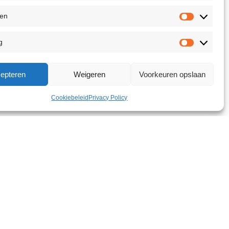
ken
g
epteren
Weigeren
Voorkeuren opslaan
Cookiebeleid
Privacy Policy