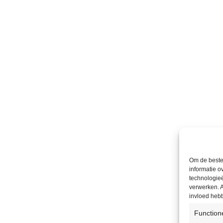
Om de beste 
informatie o
technologieë
verwerken. A
invloed heb
Function