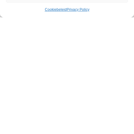
Cookiebeleid
Privacy Policy
L.A Love
€
114,87
31 op voorraad
Toevoegen aan winkelwagen
Discrete
verzending
Veilige betaling
Snelle levering
Ervaar California dreamin’ met de L.A. Love, een krachtige
triple-action massager die zuigkracht, vibratie en