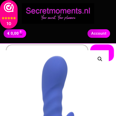
10
0
€
0,00
Account
Zoeken