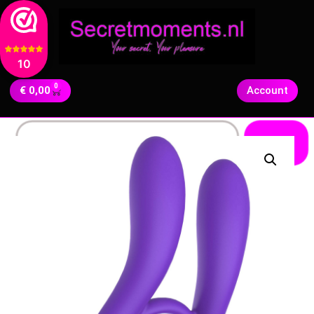
10
0
€
0,00
Account
Zoeken