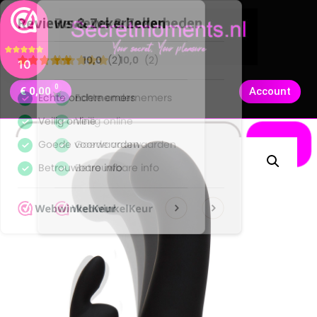
10
0
€
0,00
Account
Zoeken