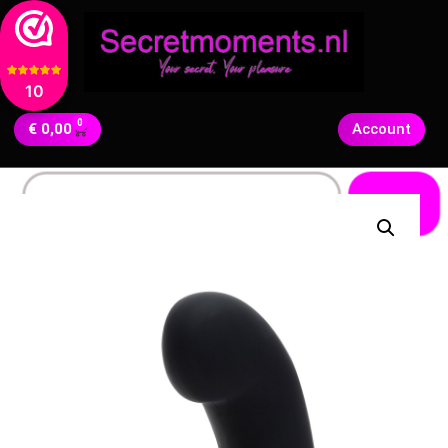
10
0
€
0,00
Account
Zoeken