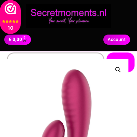
10
0
€
0,00
Account
Zoeken