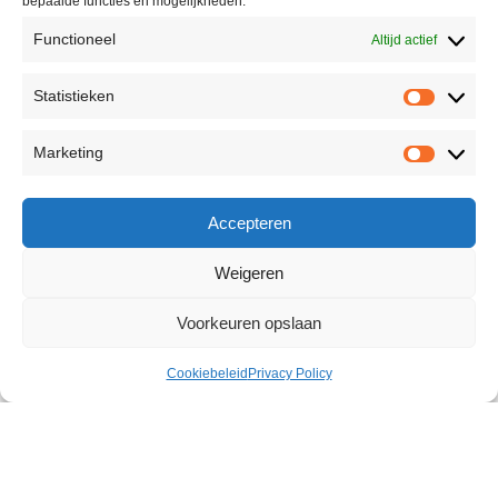
bepaalde functies en mogelijkheden.
Functioneel
Altijd actief
Statistieken
Marketing
Accepteren
Weigeren
Voorkeuren opslaan
Cookiebeleid
Privacy Policy
Forever Love Vibrator
€
41,31