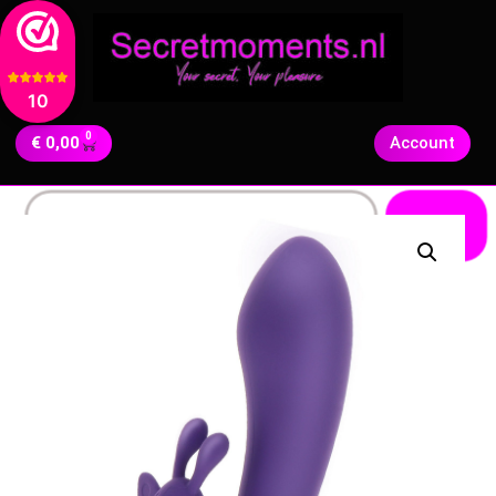
10
0
€
0,00
Account
Zoeken