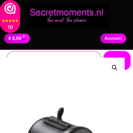
10
0
€
0,00
Account
Zoeken