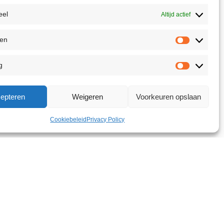
eel
Altijd actief
ken
g
epteren
Weigeren
Voorkeuren opslaan
Cookiebeleid
Privacy Policy