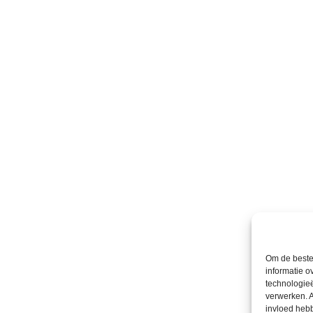
Om de beste 
informatie o
technologieë
verwerken. A
invloed heb