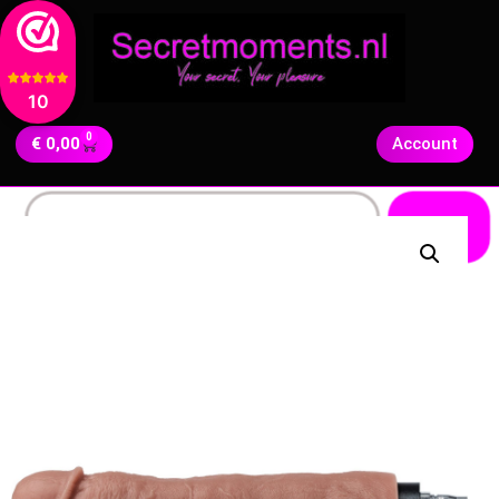
10
0
€
0,00
Account
Zoeken