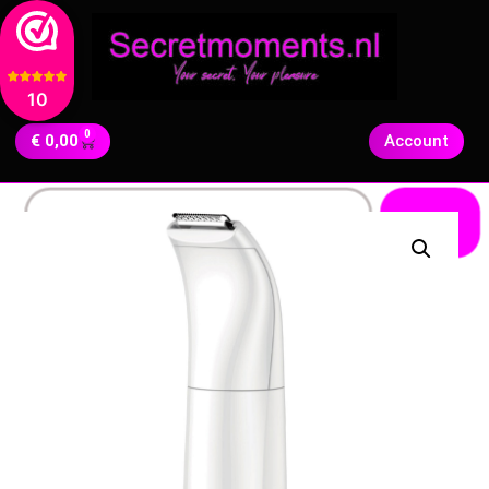
10
0
€
0,00
Account
Zoeken