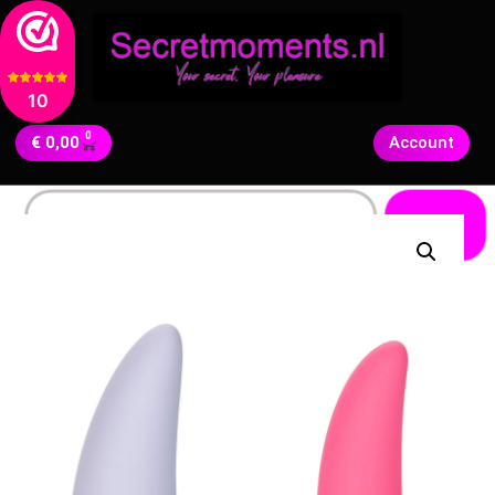
10
0
€
0,00
Account
Zoeken