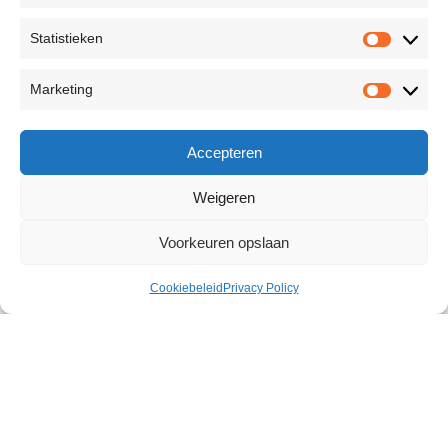
Statistieken
Marketing
Accepteren
Weigeren
Voorkeuren opslaan
Cookiebeleid
Privacy Policy
Active Power Spray Men 50 ml
€
16,52
4 op voorraad