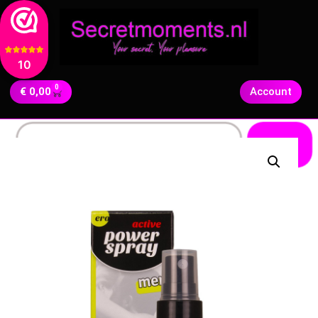
10
0
€
0,00
Account
Zoeken