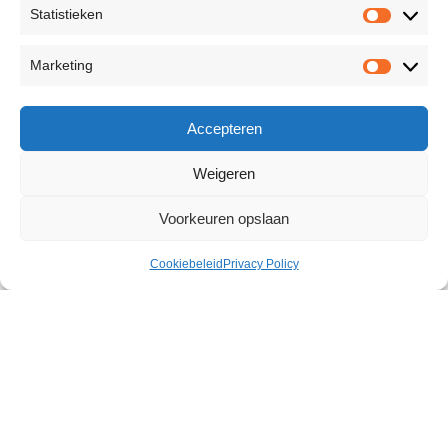
Statistieken
Marketing
Accepteren
Weigeren
Voorkeuren opslaan
Cookiebeleid
Privacy Policy
Action/Verite Couples FR
€
21,48
90 op voorraad