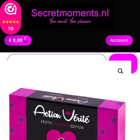
10
0
€
0,00
Account
Zoeken