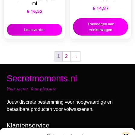
ml
€
14,87
€
16,52
Toevoegen aan
Lees verder
winkelwagen
1
2
→
Secretmoments.nl
Your secret. Your pleasure
Jouw discrete bestemming voor hoogwaardige en
betaalbare producten voor volwassenen.
Klantenservice