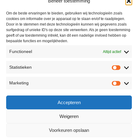
Beheer toestemming
Mijn account
Winkel
Om de beste ervaringen te bieden, gebruiken wij technologieën zoals
cookies om informatie over je apparaat op te slaan en/of te raadplegen.
Contact
Door in te stemmen met deze technologieën kunnen wij gegevens zoals
surfgedrag of unieke ID's op deze site verwerken. Als je geen toestemming
geeft of uw toestemming intrekt, kan dit een nadelige invloed hebben op
bepaalde functies en mogelijkheden.
Informatie
Functioneel
Altijd actief
Algemene voorwaarden
Statistieken
Privacyverklaring
Retourneren
Marketing
Reviewbeleid
Accepteren
Weigeren
© 2026 - Secret Moments | Powered by Webs en Systems
Voorkeuren opslaan