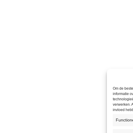
Om de beste 
informatie o
technologieë
verwerken. A
invloed heb
Function