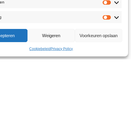
ken
g
epteren
Weigeren
Voorkeuren opslaan
Cookiebeleid
Privacy Policy