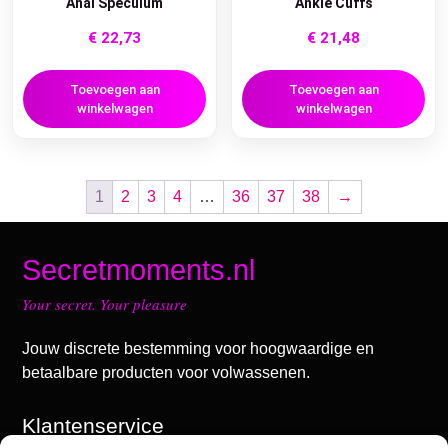
Anal Speculum
Ankle Cuffs
€
22,73
€
21,48
Toevoegen aan
Toevoegen aan
winkelwagen
winkelwagen
1
2
3
4
…
36
37
38
→
Secretmoments.nl
Your secret. Your pleasure
Jouw discrete bestemming voor hoogwaardige en
betaalbare producten voor volwassenen.
Klantenservice