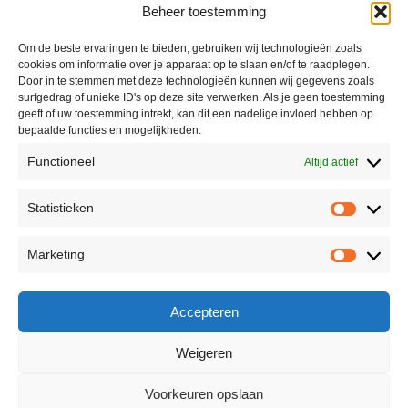
Beheer toestemming
Mijn account
Winkel
Om de beste ervaringen te bieden, gebruiken wij technologieën zoals
cookies om informatie over je apparaat op te slaan en/of te raadplegen.
Contact
Door in te stemmen met deze technologieën kunnen wij gegevens zoals
surfgedrag of unieke ID's op deze site verwerken. Als je geen toestemming
geeft of uw toestemming intrekt, kan dit een nadelige invloed hebben op
bepaalde functies en mogelijkheden.
Informatie
Functioneel
Altijd actief
Algemene voorwaarden
Statistieken
Privacyverklaring
Retourneren
Marketing
Reviewbeleid
Accepteren
Weigeren
© 2026 - Secret Moments | Powered by Webs en Systems
Voorkeuren opslaan