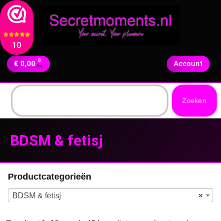
10
0
€
0,00
Account
Zoeken
BDSM & fetisj
Productcategorieën
BDSM & fetisj
×