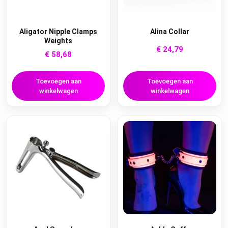
Aligator Nipple Clamps
Alina Collar
Weights
€
24,79
€
58,68
Toevoegen aan
Toevoegen aan
winkelwagen
winkelwagen