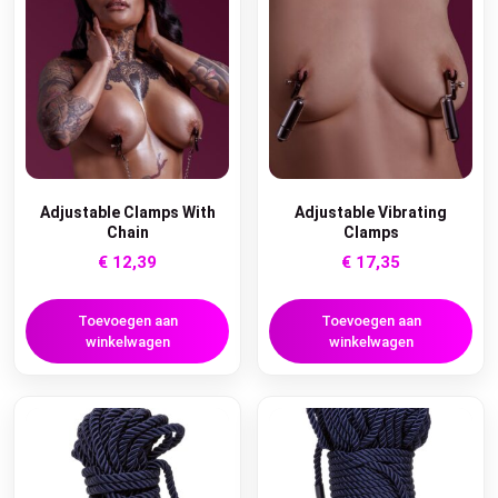
Adjustable Clamps With
Adjustable Vibrating
Chain
Clamps
€
12,39
€
17,35
Toevoegen aan
Toevoegen aan
winkelwagen
winkelwagen