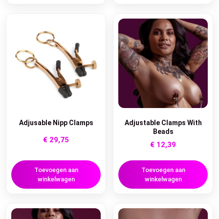
Adjusable Nipp Clamps
Adjustable Clamps With
Beads
€
29,75
€
12,39
Toevoegen aan
Toevoegen aan
winkelwagen
winkelwagen