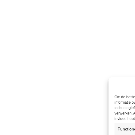
Om de beste 
informatie o
technologieë
verwerken. A
invloed heb
Function