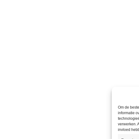
Om de beste 
informatie o
technologieë
verwerken. A
invloed heb