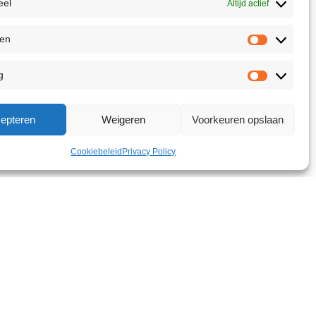
eel
Altijd actief
ken
g
epteren
Weigeren
Voorkeuren opslaan
Cookiebeleid
Privacy Policy