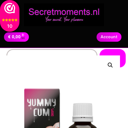
10
0
€
0,00
Account
Zoeken