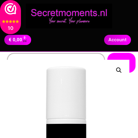
10
0
€
0,00
Account
Zoeken