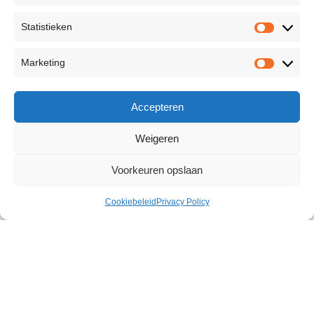
Statistieken
Marketing
Accepteren
Weigeren
Voorkeuren opslaan
Cookiebeleid
Privacy Policy
X Power Erection Booster Gel 60
ml
€
23,06