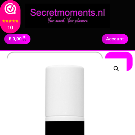
10
0
€
0,00
Account
Zoeken