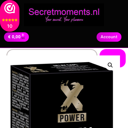
10
0
€
0,00
Account
Zoeken