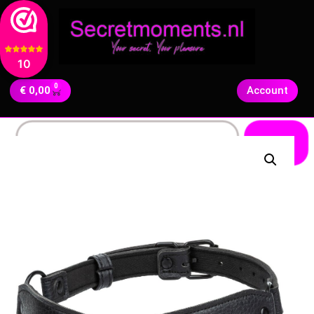
10
0
€
0,00
Account
Zoeken