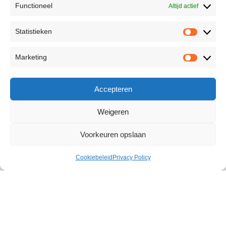
Functioneel
Altijd actief
Statistieken
Marketing
Accepteren
Weigeren
Voorkeuren opslaan
Cookiebeleid
Privacy Policy
Woman Lust Intense Orgasm Gel
15 ml
€
20,62