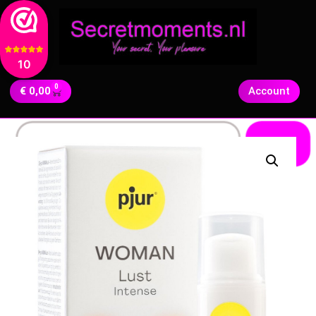
10
0
€
0,00
Account
Zoeken