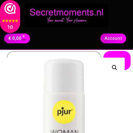
10
0
€
0,00
Account
Zoeken