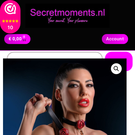
10
0
€
0,00
Account
Zoeken