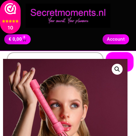
10
0
€
0,00
Account
Zoeken