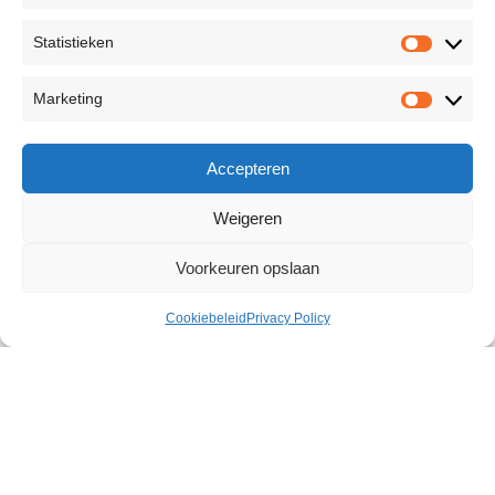
Statistieken
Marketing
Accepteren
Weigeren
Voorkeuren opslaan
Cookiebeleid
Privacy Policy
Warming Glide Liquid Pleasure
100 ml
€
12,39