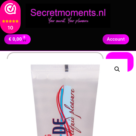
10
0
€
0,00
Account
Zoeken