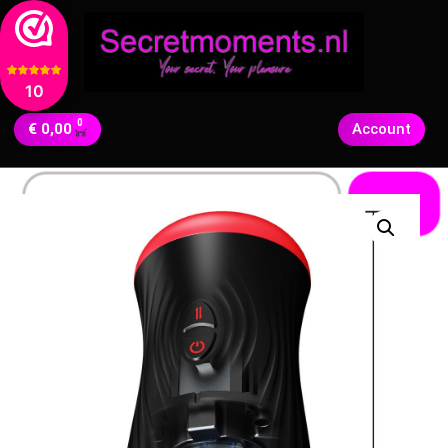
10
0
€
0,00
Account
Zoeken