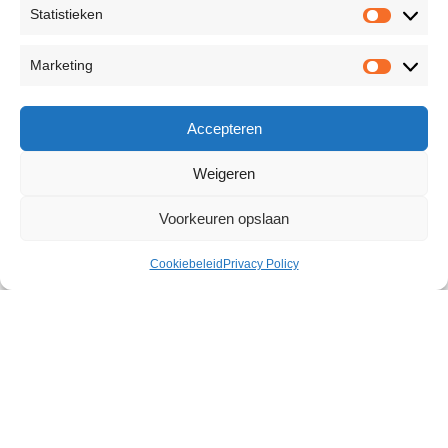
Statistieken
Marketing
Accepteren
Weigeren
Voorkeuren opslaan
Cookiebeleid
Privacy Policy
Volume Sperma Plus 30 ml
€
14,04
88 op voorraad