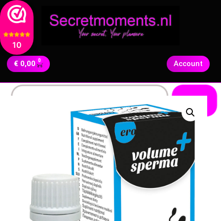
10
0
€
0,00
Account
Zoeken