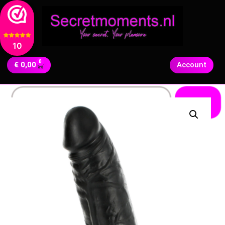
10
0
€
0,00
Account
Zoeken