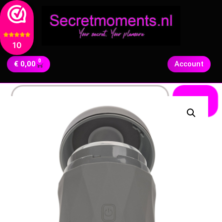
10
0
€
0,00
Account
Zoeken