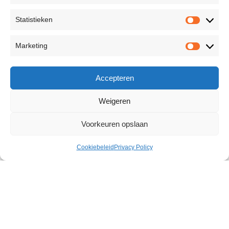
Statistieken
Marketing
Accepteren
Weigeren
Voorkeuren opslaan
Cookiebeleid
Privacy Policy
Vibro Squeeze Pussy
€
73,55
15 op voorraad