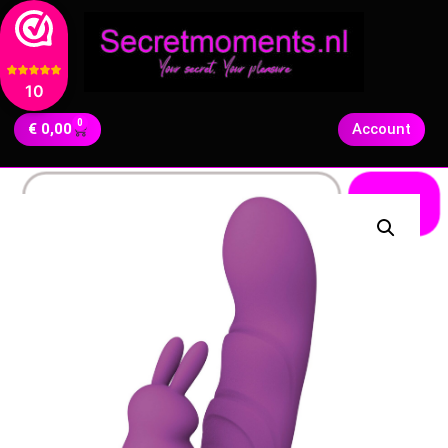
10
0
€
0,00
Account
Zoeken