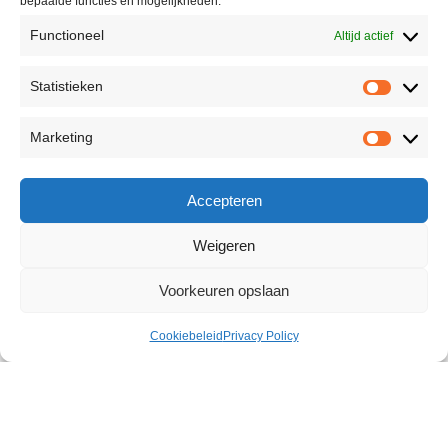
bepaalde functies en mogelijkheden.
Functioneel
Altijd actief
Statistieken
Marketing
Accepteren
Weigeren
Voorkeuren opslaan
Cookiebeleid
Privacy Policy
Vibrating G-Spot Thick Rabbit
Vibrator