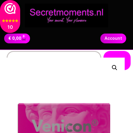
10
0
€
0,00
Account
Zoeken