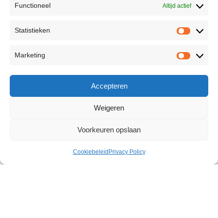
Functioneel
Altijd actief
Statistieken
Marketing
Accepteren
Weigeren
Voorkeuren opslaan
Cookiebeleid
Privacy Policy
Venicon For Women 4 pcs
€
20,33