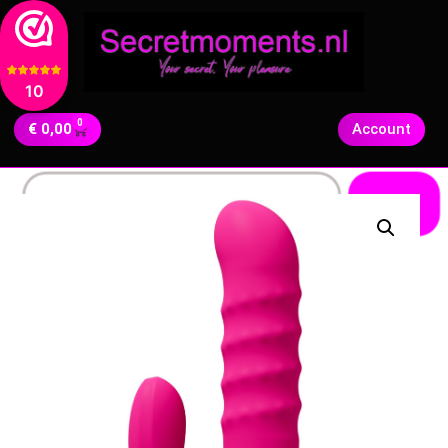
10
0
€
0,00
Account
Zoeken