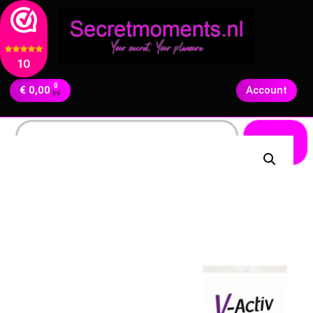
10
0
€
0,00
Account
Zoeken