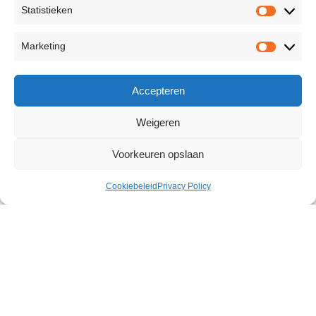
Statistieken
Marketing
Accepteren
Weigeren
Voorkeuren opslaan
Cookiebeleid
Privacy Policy
V-Activ Woman Stimulation
Creme 50 ml
€
14,04
86 op voorraad