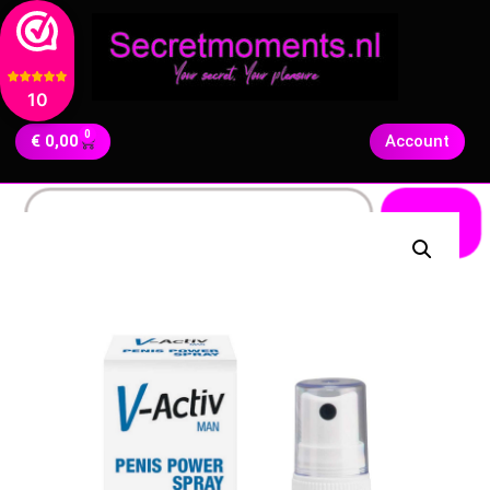
10
0
€
0,00
Account
Zoeken