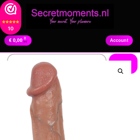
10
0
€
0,00
Account
Zoeken