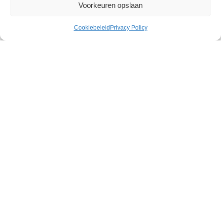
Voorkeuren opslaan
Cookiebeleid
Privacy Policy
Ultra Realistic Dildo Silicone 28
cm
€
77,68
110 op voorraad
Toevoegen aan winkelwagen
Discrete
verzending
Veilige betaling
Snelle levering