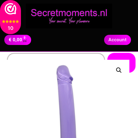
10
0
€
0,00
Account
Zoeken