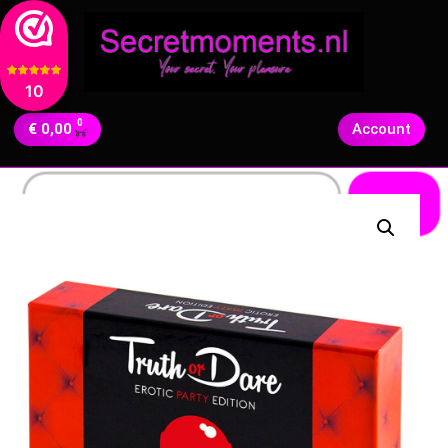
10
0
€
0,00
Account
Zoeken