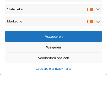
Statistieken
Marketing
Accepteren
Weigeren
Voorkeuren opslaan
Cookiebeleid
Privacy Policy
Truth/Dare Erotic Party ENG
€
21,48
65 op voorraad