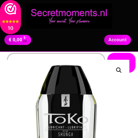
10
0
€
0,00
Account
Zoeken