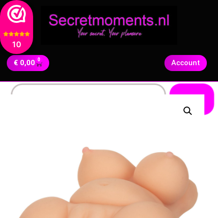
10
0
€
0,00
Account
Zoeken