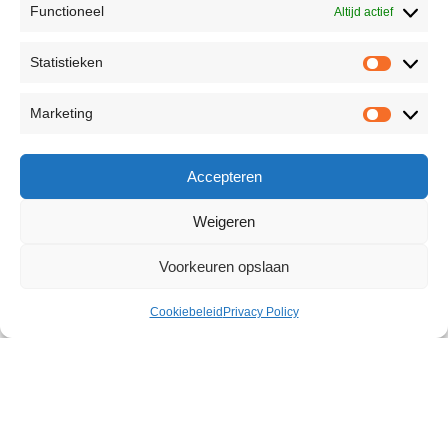
Functioneel
Altijd actief
Statistieken
Marketing
Accepteren
Weigeren
Voorkeuren opslaan
Cookiebeleid
Privacy Policy
The Personal Secretary
Masturbator
€
40,49