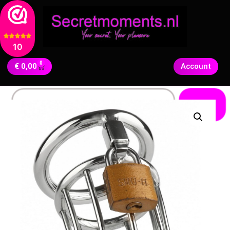
10
0
€
0,00
Account
Zoeken