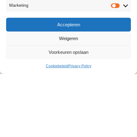
Marketing
Accepteren
Weigeren
Voorkeuren opslaan
Cookiebeleid
Privacy Policy
The Hitchhiker Pussy Stroker
€
11,56
144 op voorraad
Toevoegen aan winkelwagen