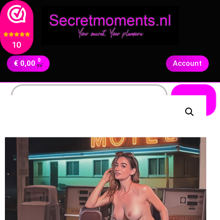
10
0
€
0,00
Account
Zoeken