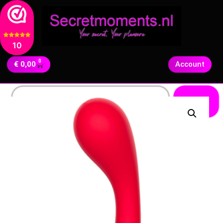
10
0
€
0,00
Account
Zoeken